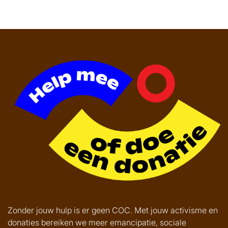
Help
mee
of
doe
een
donatie
Zonder jouw hulp is er geen COC. Met jouw activisme en
donaties bereiken we meer emancipatie, sociale